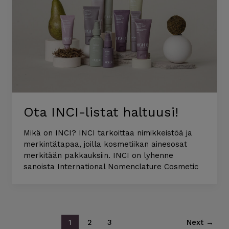
Ota INCI-listat haltuusi!
Mikä on INCI? INCI tarkoittaa nimikkeistöä ja
merkintätapaa, joilla kosmetiikan ainesosat
merkitään pakkauksiin. INCI on lyhenne
sanoista International Nomenclature Cosmetic
1
2
3
Next
→