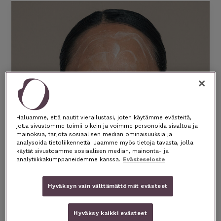
Haluamme, että nautit vierailustasi, joten käytämme evästeitä,
jotta sivustomme toimii oikein ja voimme personoida sisältöä ja
mainoksia, tarjota sosiaalisen median ominaisuuksia ja
analysoida tietoliikennettä. Jaamme myös tietoja tavasta, jolla
käytät sivustoamme sosiaalisen median, mainonta- ja
analytiikkakumppaneidemme kanssa.
Evästeseloste
Hyväksyn vain välttämättömät evästeet
Kaksoispuhdistus – milloin
se on tarpeen ja miten se
Hyväksy kaikki evästeet