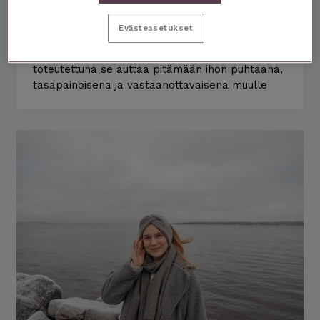
tehdään oikein?
Evästeasetukset
Kaksoispuhdistus on ihonhoitometodi, josta
puhutaan paljon – eikä syyttä. Oikein
toteutettuna se auttaa pitämään ihon puhtaana,
tasapainoisena ja vastaanottavaisena muulle