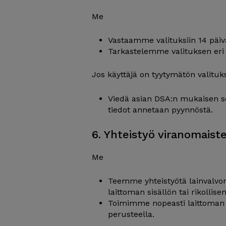
Me
Vastaamme valituksiin 14 päiv
Tarkastelemme valituksen eri
Jos käyttäjä on tyytymätön valituk
Viedä asian DSA:n mukaisen se
tiedot annetaan pyynnöstä.
6. Yhteistyö viranomaist
Me
Teemme yhteistyötä lainvalvon
laittoman sisällön tai rikollis
Toimimme nopeasti laittoman s
perusteella.