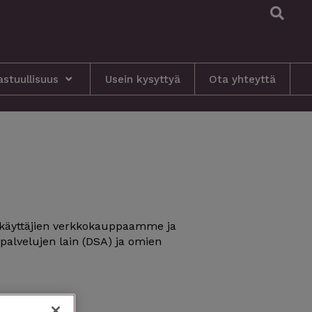
S
astuullisuus
Usein kysyttyä
Ota yhteyttä
 käyttäjien verkkokauppaamme ja
 palvelujen lain (DSA) ja omien