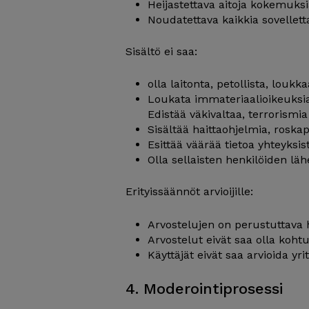
Heijastettava aitoja kokemuksia
Noudatettava kaikkia sovellettav
Sisältö ei saa:
olla laitonta, petollista, louk
Loukata immateriaalioikeuksia 
Edistää väkivaltaa, terrorismia 
Sisältää haittaohjelmia, roska
Esittää väärää tietoa yhteyksis
Olla sellaisten henkilöiden lähe
Erityissäännöt arvioijille:
Arvostelujen on perustuttava 
Arvostelut eivät saa olla koht
Käyttäjät eivät saa arvioida yr
4. Moderointiprosessi