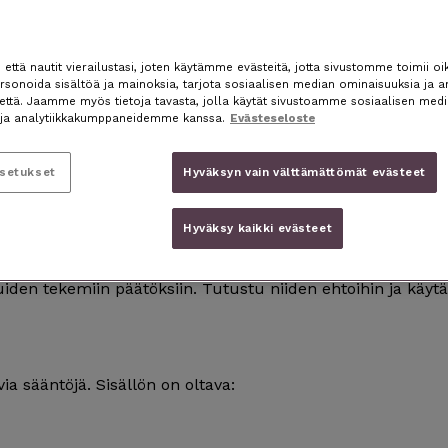
ttä nautit vierailustasi, joten käytämme evästeitä, jotta sivustomme toimii oik
sonoida sisältöä ja mainoksia, tarjota sosiaalisen median ominaisuuksia ja a
nettä. Jaamme myös tietoja tavasta, jolla käytät sivustoamme sosiaalisen medi
ältöjä, mukaan lukien arvostelut, kommentit, arvioinnit ja
ja analytiikkakumppaneidemme kanssa.
Evästeseloste
riippumatta siitä, ovatko he rekisteröityneet vai eivät.
asetukset
Hyväksyn vain välttämättömät evästeet
mia, riippumatta siitä, suorittavatko ne ihmismoderaattorit
Hyväksy kaikki evästeet
seen ja jättämiseen käyttämämme palveluntarjoajat sekä
erointikäytäntöjään, joita ne valvovat erikseen. Moderoin
uiden tekemiin päätöksiin. Tutustu niiden ehtoihin ja käytä
a sääntöjä. Sisällön on oltava: