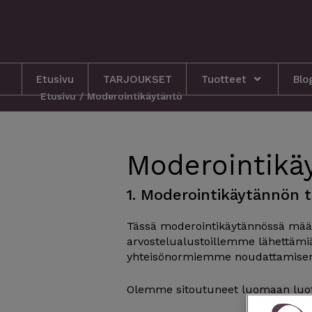
Siirry
sisältöön
Etusivu
TARJOUKSET
Tuotteet
Blo
Etusivu
/
Moderointikäytäntö
Moderointikä
1. Moderointikäytännön t
Tässä moderointikäytännössä mää
arvostelualustoillemme lähettämiä s
yhteisönormiemme noudattamise
Olemme sitoutuneet luomaan luotett