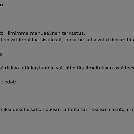
en
i: Tiimimme manuaalinen tarkastus.
ät voivat ilmoittaa sisällöstä, jonka he katsovat rikkovan tä
ly
tai rikkoo tätä käytäntöä, voit lähettää ilmoituksen osoittee
tiedot:
, miksi uskot sisällön olevan laitonta tai rikkovan sääntöjä