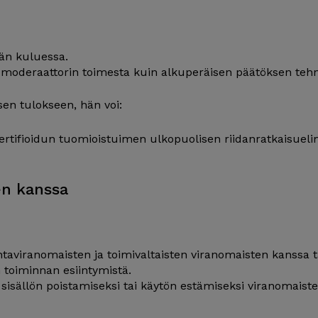
än kuluessa.
 moderaattorin toimesta kuin alkuperäisen päätöksen tehn
sen tulokseen, hän voi:
rtifioidun tuomioistuimen ulkopuolisen riidanratkaisuelim
en kanssa
taviranomaisten ja toimivaltaisten viranomaisten kanssa ta
en toiminnan esiintymistä.
isällön poistamiseksi tai käytön estämiseksi viranomais