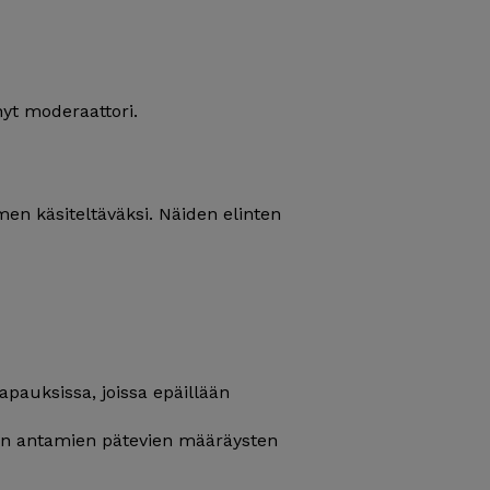
yt moderaattori.
en käsiteltäväksi. Näiden elinten
pauksissa, joissa epäillään
ten antamien pätevien määräysten