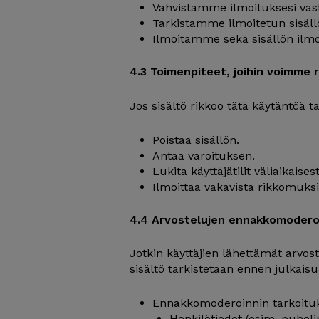
Vahvistamme ilmoituksesi va
Tarkistamme ilmoitetun sisäll
Ilmoitamme sekä sisällön ilmoit
4.3 Toimenpiteet, joihin voimme 
Jos sisältö rikkoo tätä käytäntöä t
Poistaa sisällön.
Antaa varoituksen.
Lukita käyttäjätilit väliaikaisest
Ilmoittaa vakavista rikkomuksis
4.4 Arvostelujen ennakkomodero
Jotkin käyttäjien lähettämät arvos
sisältö tarkistetaan ennen julkai
Ennakkomoderoinnin tarkoituks
Henkilötiedot (esim. puhel