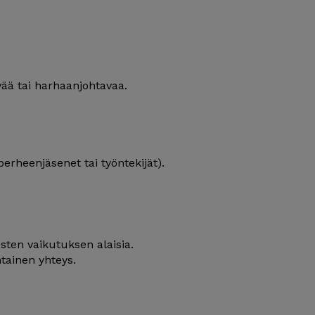
evää tai harhaanjohtavaa.
 perheenjäsenet tai työntekijät).
sten vaikutuksen alaisia.
htainen yhteys.