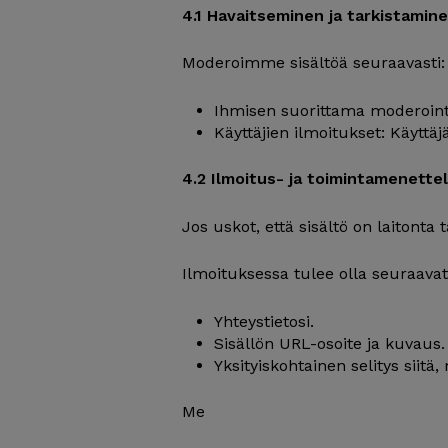
4.1 Havaitseminen ja tarkistamin
Moderoimme sisältöä seuraavasti:
Ihmisen suorittama moderoint
Käyttäjien ilmoitukset: Käyttäj
4.2 Ilmoitus- ja toimintamenette
Jos uskot, että sisältö on laitonta 
Ilmoituksessa tulee olla seuraavat 
Yhteystietosi.
Sisällön URL-osoite ja kuvaus.
Yksityiskohtainen selitys siitä
Me