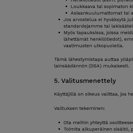
Loukkaava tai sopimaton ki
Asiaankuulumattomat tai ai
Jos arvostelua ei hyväksytä julk
standardejamme tai lakisäätei
Myös tapauksissa, joissa meidä
lähettämät henkilötiedot), emm
vaatimusten ulkopuolella.
Tämä lähestymistapa auttaa ylläpitä
lainsäädännön (DSA) mukaisesti.
5. Valitusmenettely
Käyttäjillä on oikeus valittaa, jos 
Valituksen tekeminen:
Ota meihin yhteyttä osoitteese
Toimita alkuperäinen sisältö, p