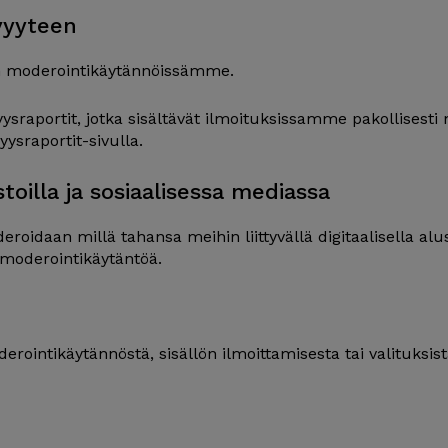
vyyteen
 moderointikäytännöissämme.
sraportit, jotka sisältävät ilmoituksissamme pakollisesti 
yysraportit-sivulla.
stoilla ja sosiaalisessa mediassa
eroidaan millä tahansa meihin liittyvällä digitaalisella al
ä moderointikäytäntöä.
erointikäytännöstä, sisällön ilmoittamisesta tai valituksist