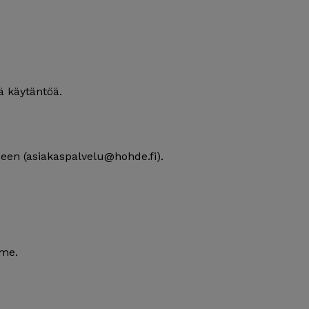
tä käytäntöä.
seen (
asiakaspalvelu@hohde.fi
).
mme.