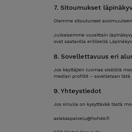
7. Sitoumukset läpinäky
Olemme sitoutuneet avoimuuteen
Julkaisemme vuosittain läpinäkyvyy
ovat saatavilla erillisellä Läpinäkyv
8. Sovellettavuus eri alu
Jos käyttäjien luomaa sisältöä mod
median profiilit – sovelletaan tät
9. Yhteystiedot
Jos sinulla on kysyttävää tästä mod
asiakaspalvelu@hohde.fi