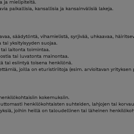
 ja mielipiteitä.
ia paikallisia, kansallisia ja kansainvälisiä lakeja.
kaavaa, säädytöntä, vihamielistä, syrjivää, uhkaavaa, häirits
tai yksityisyyden suojaa.
tai laitonta toimintaa.
postia tai luvatonta mainontaa.
tä tai esiintyä toisena henkilönä.
ttämiä, joilla on eturistiriitoja (esim. arvioitavan yrityksen
henkilökohtaisiin kokemuksiin.
uuttomasti henkilökohtaisten suhteiden, lahjojen tai korvau
ityksiä, joihin heillä on taloudellinen tai läheinen henkilöko