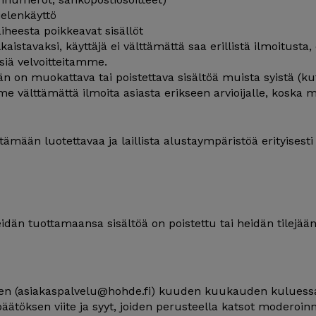
elenkäyttö
heesta poikkeavat sisällöt
aistavaksi, käyttäjä ei välttämättä saa erillistä ilmoitusta, 
siä velvoitteitamme.
n on muokattava tai poistettava sisältöä muista syistä (ku
e välttämättä ilmoita asiasta erikseen arvioijalle, koska
mään luotettavaa ja laillista alustaympäristöä erityisesti 
heidän tuottamaansa sisältöä on poistettu tai heidän tilejään
en (
asiakaspalvelu@hohde.fi
) kuuden kuukauden kuluessa
äätöksen viite ja syyt, joiden perusteella katsot moderoinn