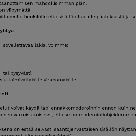
staanottamisen mahdollisimman pian.
ön viipymättä.
taneelle henkilölle että sisällön luojalle päätöksestä ja se
ryhtyä
ai sovellettavaa lakia, voimme:
i tai pysyvästi.
ta toimivaltaisille viranomaisille.
inti
telut voivat käydä läpi ennakkomoderoinnin ennen kuin ne j
sua sen varmistamiseksi, että se on moderointiohjeidemme
ena on estää selvästi sääntöjenvastaisen sisällön näyttä
innumerot, sähköpostiosoitteet)