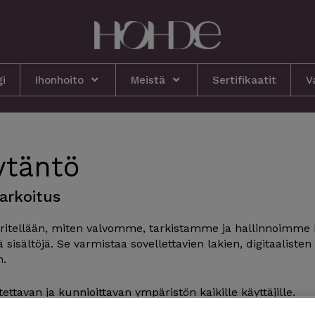
gi
Ihonhoito
Meistä
Sertifikaatit
V
ytäntö
arkoitus
ritellään, miten valvomme, tarkistamme ja hallinnoimme
isältöjä. Se varmistaa sovellettavien lakien, digitaalisten
n.
avan ja kunnioittavan ympäristön kaikille käyttäjille.