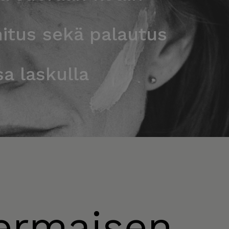
itus sekä palautus
a laskulla
ermaisen