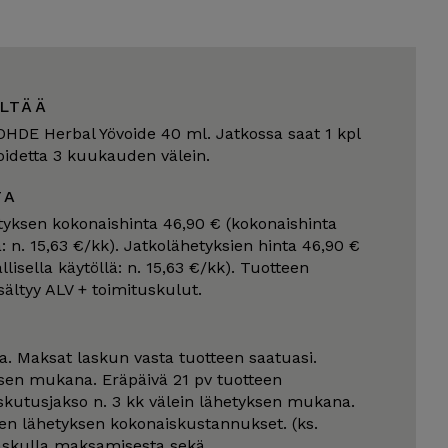
LTÄÄ
OHDE Herbal Yövoide 40 ml. Jatkossa saat 1 kpl
idetta 3 kuukauden välein.
TA
yksen kokonaishinta 46,90 € (kokonaishinta
lä: n. 15,63 €/kk). Jatkolähetyksien hinta 46,90 €
llisella käytöllä: n. 15,63 €/kk). Tuotteen
sältyy ALV + toimituskulut.
a. Maksat laskun vasta tuotteen saatuasi.
en mukana. Eräpäivä 21 pv tuotteen
skutusjakso n. 3 kk välein lähetyksen mukana.
en lähetyksen kokonaiskustannukset. (ks.
 laskulla maksamisesta sekä