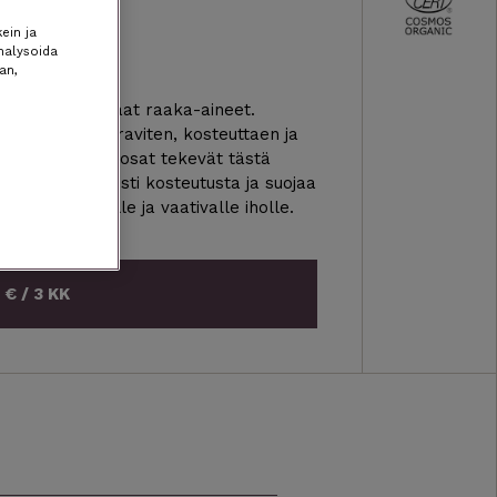
ein ja
nalysoida
an,
 luonnon parhaat raaka-aineet.
a yön aikana raviten, kosteuttaen ja
steuttavat ainesosat tekevät tästä
ypeille, erityisesti kosteutusta ja suojaa
 kaulan herkälle ja vaativalle iholle.
 € / 3 KK