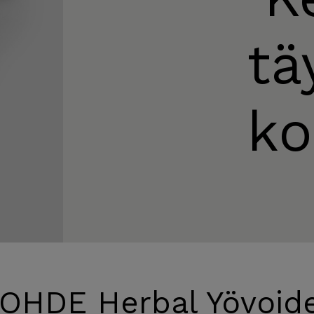
tä
k
HOHDE Herbal Yövoid