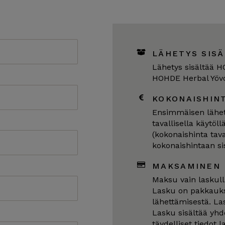
LÄHETYS SISÄ
Lähetys sisältää H
HOHDE Herbal Yövo
KOKONAISHIN
Ensimmäisen lähet
tavallisella käytöl
(kokonaishinta tava
kokonaishintaan si
MAKSAMINEN
Maksu vain laskull
Lasku on pakkauks
lähettämisestä. La
Lasku sisältää yhd
täydelliset tiedot