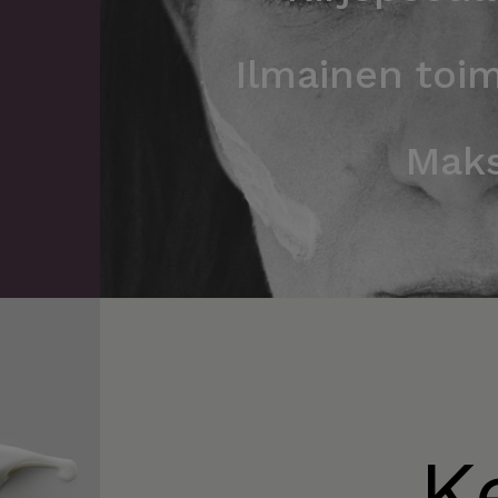
Ilmainen toim
Maks
K