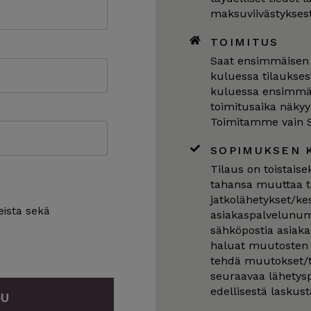
maksuviivästykses
TOIMITUS
Saat ensimmäisen l
kuluessa tilaukses
kuluessa ensimmäi
toimitusaika näkyy
Toimitamme vain 
SOPIMUKSEN 
Tilaus on toistaise
tahansa muuttaa ti
jatkolähetykset/ke
teista sekä
asiakaspalvelunum
sähköpostia asiaka
haluat muutosten 
tehdä muutokset/t
seuraavaa lähetysp
edellisestä laskust
DU