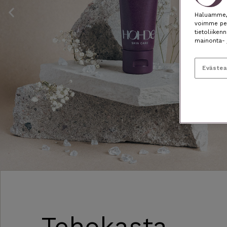
Previous
Haluamme, e
slide
voimme per
tietoliiken
mainonta- 
Eväste
Tehokasta