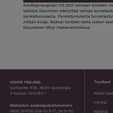
Kuluttajansuojalain 1.10.2023 voimaan tulleiden 
laskulla tilaaminen edellyttää vahvaa tunnistaut
pankkitunnuksilla. Pankkitunnuksilla tunnistautu
mitään kuluja. Maksat tuotteet vasta laskun saat
tilaamiseen liittyy maksuvelvollisuus.
Tuotteet
HOHDE FINLAND
Sarkiantie 409, 38200 Sastamala
Y-tunnus: 2342164-1
Kaikki tuo
Herbal
Maksuton asiakaspalvelunumero
0800 304030
(ma-to 9-17, pe 9-15)
Natural