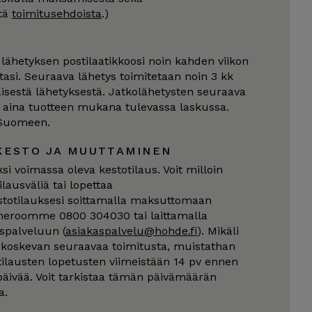
tä
toimitusehdoista
.)
ähetyksen postilaatikkoosi noin kahden viikon
tasi. Seuraava lähetys toimitetaan noin 3 kk
sestä lähetyksestä. Jatkolähetysten seuraava
 aina tuotteen mukana tulevassa laskussa.
Suomeen.
KESTO JA MUUTTAMINEN
ksi voimassa oleva kestotilaus. Voit milloin
lausväliä tai lopettaa
stotilauksesi soittamalla maksuttomaan
eroomme 0800 304030 tai laittamalla
spalveluun (
asiakaspalvelu@hohde.fi
). Mikäli
koskevan seuraavaa toimitusta, muistathan
ilausten lopetusten viimeistään 14 pv ennen
äivää. Voit tarkistaa tämän päivämäärän
a.