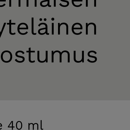
yteläinen
oostumus
e 40 ml