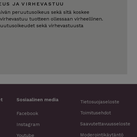
EUS JA VIRHEVASTUU
äivän peruutusoikeus sekä sitä koskee
 virhevastuu tuotteen ollessaan virheellinen.
ruutusoikeudet sekä virhevastuusta
et
Sosiaalinen media
Tietosuojaseloste
Toimitusehdot
Facebook
Saavutettavuusseloste
Instagram
Moderointikäytäntö
Youtube