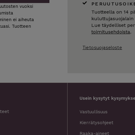
PERUUTUSOIK
muutosten vuoksi
Tuotteella on 14 p
umista
kuluttujasuojalain
minen ei aiheuta
Lue täydelliset pe
uasi. Tuotteen
toimitusehdoista
.
Tietosuojaseloste
Usein kysytyt kysymyks
tteet
Vastuullisuus
Kierrätysohjeet
Raaka-aineet