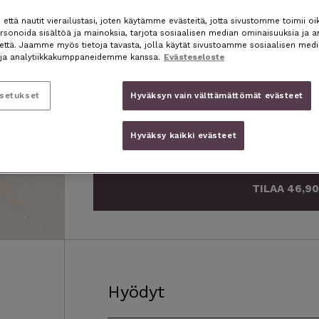
Next
ttä nautit vierailustasi, joten käytämme evästeitä, jotta sivustomme toimii oik
46,90 / 3 KK
93,80 / 6 KK
slide
sonoida sisältöä ja mainoksia, tarjota sosiaalisen median ominaisuuksia ja a
nettä. Jaamme myös tietoja tavasta, jolla käytät sivustoamme sosiaalisen medi
ja analytiikkakumppaneidemme kanssa.
Evästeseloste
Ravitseva ja kosteuttava Yövoide
yhdistää
Kermaisen täyteläinen koostumus hoitaa iho
asetukset
Hyväksyn vain välttämättömät evästeet
uudistaen. Luonnonöljyt, kasviuutteet ja ko
voiteesta täydellisen valinnan kaikille ihoty
kaipaavalle iholle. Sopii erinomaisesti myös
Hyväksy kaikki evästeet
TILAA 46,90
Hyödyt