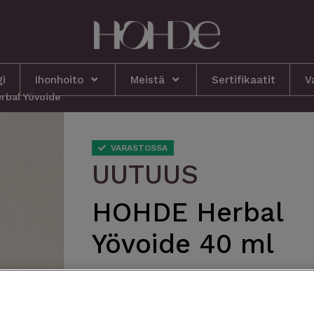
gi
Ihonhoito
Meistä
Sertifikaatit
V
rbal Yövoide
VARASTOSSA
UUTUUS
HOHDE Herbal
Yövoide 40 ml
46,90 €
TOIMITUSVÄLI