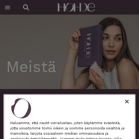
Siirry
Menu
Search
sisältöön
Meistä
HOHDE valmistaa kohtuuhintaista, mutta ennen
kaikkea laadukasta, pohjoismaisista raaka-aineista
valmistettua suomalaista kosmetiikkaa erilaisten
Haluamme, että nautit vierailustasi, joten käytämme evästeitä,
ihotyyppien tarpeisiin. Kauneusfilosofiamme perustuu
jotta sivustomme toimii oikein ja voimme personoida sisältöä ja
kokonaisvaltaisen hyvinvoinnin tukemiseen, yksilöllisen
mainoksia, tarjota sosiaalisen median ominaisuuksia ja
kauneuden korostamiseen ja luontosuhteen
analysoida tietoliikennettä. Jaamme myös tietoja tavasta, jolla