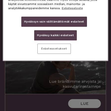
käytät sivustoamme sosiaalisen median, mainonta- ja
kasvattamiseen. HOHDE edustaa ainutlaatuista
analytiikkakumppaneidemme kanssa.
Evästeseloste
pohjoista luontoa, puhtautta ja jäljittelemättömyyttä.
Hyväksyn vain välttämättömät evästeet
Tarinamme​
Hyväksy kaikki evästeet
Evästeasetukset
Lue brändimme arvoista ja
kasvutarinastamme
LUE