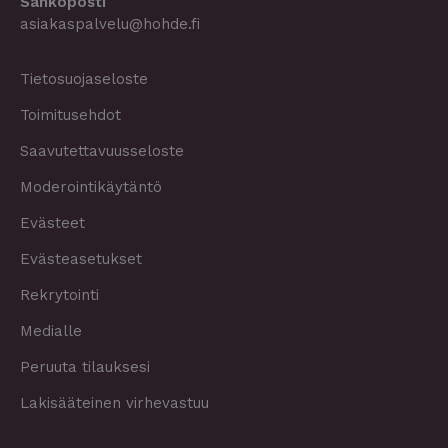
Sähköposti
asiakaspalvelu@hohde.fi
Tietosuojaseloste
Toimitusehdot
Saavutettavuusseloste
Moderointikäytäntö
Evästeet
Evästeasetukset
Rekrytointi
Medialle
Peruuta tilauksesi
Lakisääteinen virhevastuu