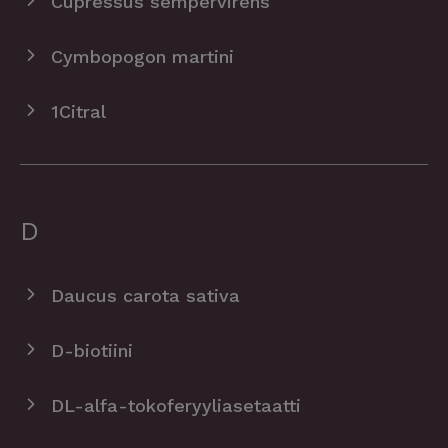
Cupressus sempervirens
Cymbopogon martini
1Citral
D
Daucus carota sativa
D-biotiini
DL-alfa-tokoferyyliasetaatti