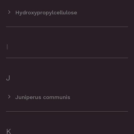
Hydroxypropylcellulose
I
J
Juniperus communis
K