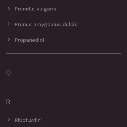
Prunella vulgaris
Prunus amygdalus dulcis
Propanediol
Q
R
Riboflaviini