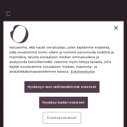
C
Calendula officinalis
Cananga odorata
Haluamme, että nautit vierailustasi, joten käytämme evästeitä,
jotta sivustomme toimii oikein ja voimme personoida sisältöä ja
mainoksia, tarjota sosiaalisen median ominaisuuksia ja
analysoida tietoliikennettä. Jaamme myös tietoja tavasta, jolla
Carica Papaya Fruit Extract
käytät sivustoamme sosiaalisen median, mainonta- ja
analytiikkakumppaneidemme kanssa.
Evästeseloste
Caprylic/Capric Triglyceride
Hyväksyn vain välttämättömät evästeet
Capryloyl Glycerin/Sebacic Acid
Copolymer
Hyväksy kaikki evästeet
Caprylyl/Capryl Glucoside
Evästeasetukset