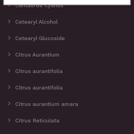
Centaurea Cyanus
Cetearyl Alcohol
Cetearyl Glucoside
​Citrus Aurantium
Citrus aurantifolia
Citrus aurantifolia
Citrus aurantium amara
Citrus Reticulata