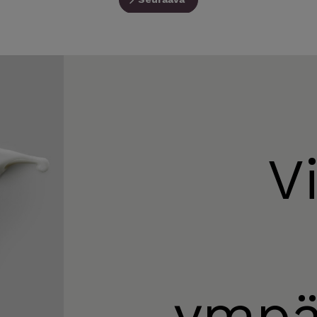
V
ympä