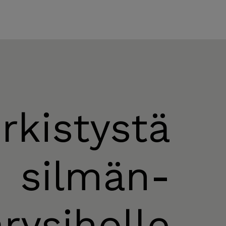
irkistystä
silmän­
rysiholle