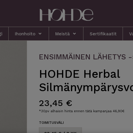
gi
Ihonhoito
Meistä
Sertifikaatit
V
ENSIMMÄINEN LÄHETYS 
HOHDE Herbal
Silmänympärysvo
23,45 €
*30pv alhaisin hinta ennen tätä kampanjaa 46,90€
TOIMITUSVÄLI