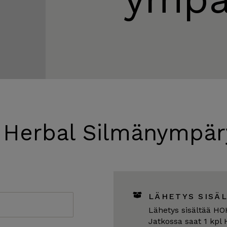
 Herbal Silmänympäry
LÄHETYS SISÄ
Lähetys sisältää H
Jatkossa saat 1 kp