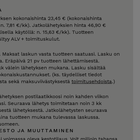
A
sen kokonaishinta 23,45 € (kokonaishinta
: n. 7,81 €/kk). Jatkolähetyksien hinta 46,90 €
isella käytöllä: n. 15,63 €/kk). Tuotteen
ltyy ALV + toimituskulut.
. Maksat laskun vasta tuotteen saatuasi. Lasku on
Eräpäivä 21 pv tuotteen lähettämisestä.
kk välein lähetyksen mukana. Lasku sisältää
konaiskustannukset. (ks. täydelliset tiedot
sta sekä maksuviivästyksestä
toimitusehdoista
.)
hetyksen postilaatikkoosi noin kahden viikon
si. Seuraava lähetys toimitetaan noin 3 kk
estä lähetyksestä. Jatkolähetysten seuraava
aina tuotteen mukana tulevassa laskussa.
uomeen.
ESTO JA MUUTTAMINEN
si voimassa oleva kestotilaus. Voit milloin tahansa