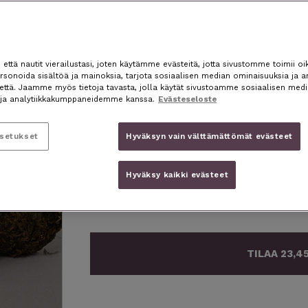
23,45 € / 3 KK
HOHDE Herbal Silmänympärysvoide on vaativ
Next
täsmätuote. Tuote kirkastaa katseen ja autt
slide
ttä nautit vierailustasi, joten käytämme evästeitä, jotta sivustomme toimii oik
käytettynä tämä voide palauttaa iholle sen
sonoida sisältöä ja mainoksia, tarjota sosiaalisen median ominaisuuksia ja a
nettä. Jaamme myös tietoja tavasta, jolla käytät sivustoamme sosiaalisen medi
hyvä lisä meikin pohjustamisessa sekä tuo
ja analytiikkakumppaneidemme kanssa.
Evästeseloste
ajaksi. Voit käyttää voidetta myös hoitama
Silmänympärysvoide lisäksi tasoittaa ihon 
silmänympärysihostasi virkeämmän. Sopii kai
asetukset
Hyväksyn vain välttämättömät evästeet
“Karkottaa täydellisesti väsymyksen me
Hyväksy kaikki evästeet
– Anne-Mari
TILAA 23,45