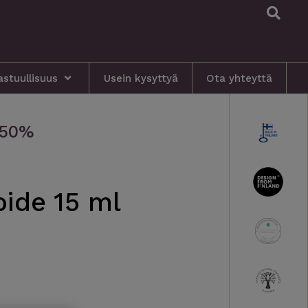
S
astuullisuus
Usein kysyttyä
Ota yhteyttä
-50%
ide 15 ml