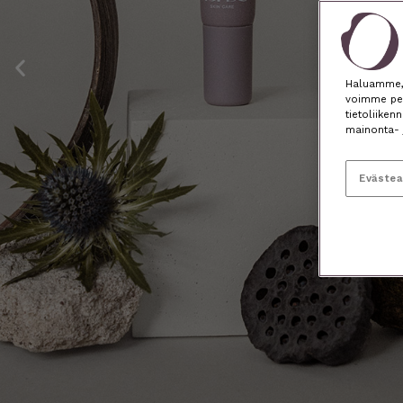
Previous
slide
Haluamme, e
voimme per
tietoliiken
mainonta- 
Eväste