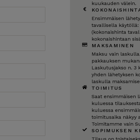
kuukauden välein.
KOKONAISHINT
Ensimmäisen lähetyk
tavallisella käytöllä
(kokonaishinta tavall
kokonaishintaan sisä
MAKSAMINEN
Maksu vain laskulla
pakkauksen mukana. 
Laskutusjakso n. 3 
yhden lähetyksen ko
laskulla maksamise
TOIMITUS
Saat ensimmäisen lä
kuluessa tilauksesta
kuluessa ensimmäis
toimitusaika näkyy 
Toimitamme vain S
SOPIMUKSEN K
Tilaus on toistaisek