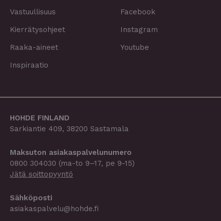
Vastuullisuus
Facebook
Kierrätysohjeet
Instagram
Raaka-aineet
Youtube
Inspiraatio
HOHDE FINLAND
Sarkiantie 409, 38200 Sastamala
Maksuton asiakaspalvelu­­numero
0800 304030
(ma-to 9–17, pe 9-15)
Jätä soittopyyntö
Sähköposti
asiakaspalvelu@hohde.fi