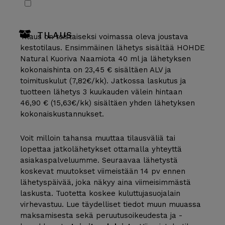
TILAUS
Tilaus on toistaiseksi voimassa oleva joustava
kestotilaus. Ensimmäinen lähetys sisältää HOHDE
Natural Kuoriva Naamiota 40 ml ja lähetyksen
kokonaishinta on 23,45 € sisältäen ALV ja
toimituskulut (7,82€/kk). Jatkossa laskutus ja
tuotteen lähetys 3 kuukauden välein hintaan
46,90 € (15,63€/kk) sisältäen yhden lähetyksen
kokonaiskustannukset.
Voit milloin tahansa muuttaa tilausväliä tai
lopettaa jatkolähetykset ottamalla yhteyttä
asiakaspalveluumme. Seuraavaa lähetystä
koskevat muutokset viimeistään 14 pv ennen
lähetyspäivää, joka näkyy aina viimeisimmästä
laskusta. Tuotetta koskee kuluttujasuojalain
virhevastuu. Lue täydelliset tiedot muun muuassa
maksamisesta sekä peruutusoikeudesta ja -