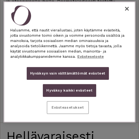
ja atooppiselle iholle. Dermatologisesti testattu.
“Ihoni on todella herkkä ja olen pitkään etsinyt
kasvoilleni sopivaa kuorintaa, joka ei sisältäisi
Haluamme, että nautit vierailustasi, joten käytämme evästeitä,
rakeita. Tämä kuoriva naamio menee todellakin
jotta sivustomme toimii oikein ja voimme personoida sisältöä ja
jatkoon!”
mainoksia, tarjota sosiaalisen median ominaisuuksia ja
– Mira
analysoida tietoliikennettä. Jaamme myös tietoja tavasta, jolla
käytät sivustoamme sosiaalisen median, mainonta- ja
analytiikkakumppaneidemme kanssa.
Evästeseloste
Hyväksyn vain välttämättömät evästeet
TILAA 23,45 € / 3 KK
Hyväksy kaikki evästeet
Evästeasetukset
Hellävaraisesti