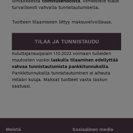
lomakkeesta
toimitusehdoista
. Viimeistele tilaus
turvallisesti vahvalla tunnistautumisella.
Tuotteen tilaamiseen liittyy maksuvelvollisuus.
TILAA JA TUNNISTAUDU
Kuluttajansuojalain 1.10.2023 voimaan tulleiden
muutosten vuoksi
laskulla tilaaminen edellyttää
vahvaa tunnistautumista pankkitunnuksilla
.
Pankkitunnuksilla tunnistautuminen ei aiheuta
mitään kuluja. Maksat tuotteet vasta laskun
saatuasi.
Meistä
Sosiaalinen media