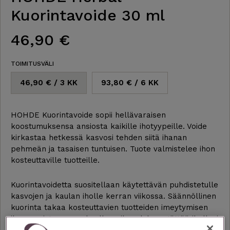
Kuorintavoide 30 ml
46,90 €
TOIMITUSVÄLI
46,90 € / 3 KK
93,80 € / 6 KK
HOHDE Kuorintavoide sopii hellävaraisen
koostumuksensa ansiosta kaikille ihotyypeille. Voide
kirkastaa hetkessä kasvosi tehden siitä ihanan
pehmeän ja tasaisen tuntuisen. Tuote valmistelee ihon
kosteuttaville tuotteille.
Kuorintavoidetta suositellaan käytettävän puhdistetulle
kasvojen ja kaulan iholle kerran viikossa. Säännöllinen
kuorinta takaa kosteuttavien tuotteiden imeytymisen
ihoon poistaessaan kuolleen ihosolukon. Jättää ihollesi