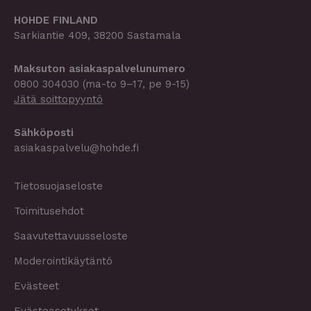
HOHDE FINLAND
Sarkiantie 409, 38200 Sastamala
Maksuton asiakaspalvelu­­numero
0800 304030
(ma-to 9–17, pe 9-15)
Jätä soittopyyntö
Sähköposti
asiakaspalvelu@hohde.fi
Tietosuojaseloste
Toimitusehdot
Saavutettavuusseloste
Moderointikäytäntö
Evästeet