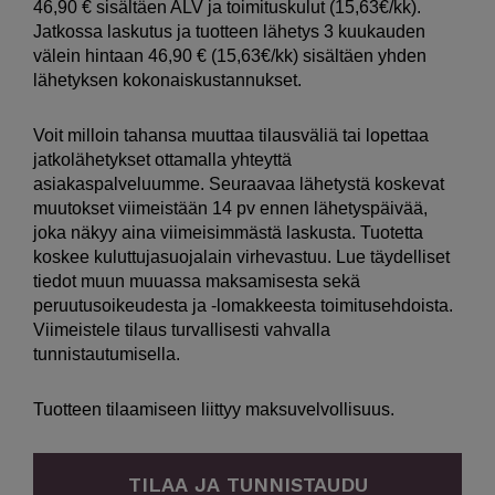
46,90 € sisältäen ALV ja toimituskulut (15,63€/kk).
Jatkossa laskutus ja tuotteen lähetys 3 kuukauden
välein hintaan 46,90 € (15,63€/kk) sisältäen yhden
lähetyksen kokonaiskustannukset.
Voit milloin tahansa muuttaa tilausväliä tai lopettaa
jatkolähetykset ottamalla yhteyttä
asiakaspalveluumme. Seuraavaa lähetystä koskevat
muutokset viimeistään 14 pv ennen lähetyspäivää,
joka näkyy aina viimeisimmästä laskusta. Tuotetta
koskee kuluttujasuojalain virhevastuu. Lue täydelliset
tiedot muun muuassa maksamisesta sekä
peruutusoikeudesta ja -lomakkeesta
toimitusehdoista
.
Viimeistele tilaus turvallisesti vahvalla
tunnistautumisella.
Tuotteen tilaamiseen liittyy maksuvelvollisuus.
TILAA JA TUNNISTAUDU