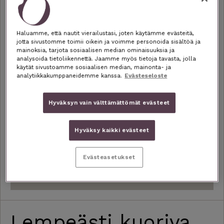
miellyttävän tunteen. Sopii myös herkälle iholle.
Kasvojeni iho näytti ja tuntui heti kirkkaammalle!”
Haluamme, että nautit vierailustasi, joten käytämme evästeitä,
– Carola
jotta sivustomme toimii oikein ja voimme personoida sisältöä ja
mainoksia, tarjota sosiaalisen median ominaisuuksia ja
analysoida tietoliikennettä. Jaamme myös tietoja tavasta, jolla
käytät sivustoamme sosiaalisen median, mainonta- ja
analytiikkakumppaneidemme kanssa.
Evästeseloste
TILAA 46,90 € / 3 KK
Hyväksyn vain välttämättömät evästeet
Hyväksy kaikki evästeet
Evästeasetukset
ECOCERT: LUE LISÄÄ
Lempeästi kuoriva