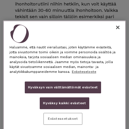
ihonhoitorutiini niihin hetkiin, kun voit käyttää
vähintään 30-60 minuuttia ihonhoitoon. Vaikka
tekisit sen vain silloin tällöin esimerkiksi pari
kertaa kuukaudessa, se kannattaa ja ihosi
kiittää. Ajattele, että tämä on omaa aikaasi
hemmotteluun ja sinä sekä ihosi olette sen
arvoisia. Laita puhelimesta ja tietokoneesta
Haluamme, että nautit vierailustasi, joten käytämme evästeitä,
ilmoitusäänet pois ja kuuntele vaikka
jotta sivustomme toimii oikein ja voimme personoida sisältöä ja
rauhoittavaa musiikkia.
mainoksia, tarjota sosiaalisen median ominaisuuksia ja
analysoida tietoliikennettä. Jaamme myös tietoja tavasta, jolla
käytät sivustoamme sosiaalisen median, mainonta- ja
Varaa sopivat tuotteet valmiiksi
analytiikkakumppaneidemme kanssa.
Evästeseloste
Hoitorutiiniin tarvitset:
HOHDE Herbal Vartaloöljyn
– vartalonhieronta
HOHDE Herbal Kasvoöljyn
– kasvojen hieronta
Hyväksyn vain välttämättömät evästeet
HOHDE Herbal Kuorintavoiteen
– kuorinta
HOHDE Herbal Valkosavinaamion
–
Hyväksy kaikki evästeet
syväpuhdistus ja hoito
HOHDE Puhdistusemulsion
– meikin puhdistus
HOHDE Hyaluronihapposeerumin
–
Evästeasetukset
kosteuttaminen