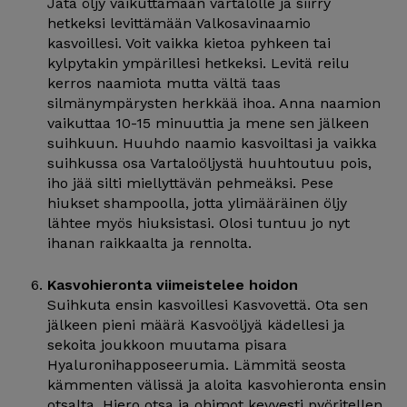
Jätä öljy vaikuttamaan vartalolle ja siirry
hetkeksi levittämään Valkosavinaamio
kasvoillesi. Voit vaikka kietoa pyhkeen tai
kylpytakin ympärillesi hetkeksi. Levitä reilu
kerros naamiota mutta vältä taas
silmänympärysten herkkää ihoa. Anna naamion
vaikuttaa 10-15 minuuttia ja mene sen jälkeen
suihkuun. Huuhdo naamio kasvoiltasi ja vaikka
suihkussa osa Vartaloöljystä huuhtoutuu pois,
iho jää silti miellyttävän pehmeäksi. Pese
hiukset shampoolla, jotta ylimääräinen öljy
lähtee myös hiuksistasi. Olosi tuntuu jo nyt
ihanan raikkaalta ja rennolta.
Kasvohieronta viimeistelee hoidon
Suihkuta ensin kasvoillesi Kasvovettä. Ota sen
jälkeen pieni määrä Kasvoöljyä kädellesi ja
sekoita joukkoon muutama pisara
Hyaluronihapposeerumia. Lämmitä seosta
kämmenten välissä ja aloita kasvohieronta ensin
otsalta. Hiero otsa ja ohimot kevyesti pyöritellen.