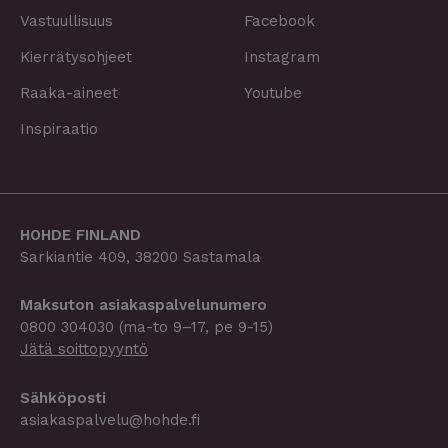
Vastuullisuus
Facebook
Kierrätysohjeet
Instagram
Raaka-aineet
Youtube
Inspiraatio
HOHDE FINLAND
Sarkiantie 409, 38200 Sastamala
Maksuton asiakaspalvelu­­numero
0800 304030
(ma-to 9–17, pe 9-15)
Jätä soittopyyntö
Sähköposti
asiakaspalvelu@hohde.fi