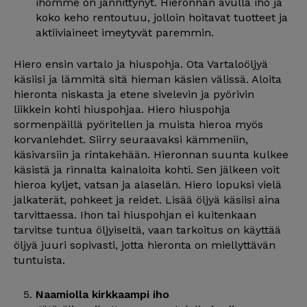
ihomme on jännittynyt. Hieronnan avulla iho ja
koko keho rentoutuu, jolloin hoitavat tuotteet ja
aktiiviaineet imeytyvät paremmin.
Hiero ensin vartalo ja hiuspohja. Ota Vartaloöljyä
käsiisi ja lämmitä sitä hieman käsien välissä. Aloita
hieronta niskasta ja etene sivelevin ja pyörivin
liikkein kohti hiuspohjaa. Hiero hiuspohja
sormenpäillä pyöritellen ja muista hieroa myös
korvanlehdet. Siirry seuraavaksi kämmeniin,
käsivarsiin ja rintakehään. Hieronnan suunta kulkee
käsistä ja rinnalta kainaloita kohti. Sen jälkeen voit
hieroa kyljet, vatsan ja alaselän. Hiero lopuksi vielä
jalkaterät, pohkeet ja reidet. Lisää öljyä käsiisi aina
tarvittaessa. Ihon tai hiuspohjan ei kuitenkaan
tarvitse tuntua öljyiseltä, vaan tarkoitus on käyttää
öljyä juuri sopivasti, jotta hieronta on miellyttävän
tuntuista.
Naamiolla kirkkaampi iho