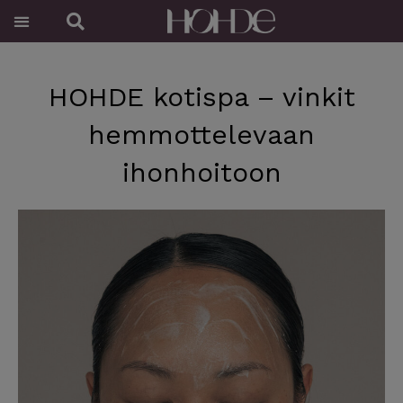
Siirry
Menu
Search
sisältöön
HOHDE kotispa – vinkit
hemmottelevaan
ihonhoitoon