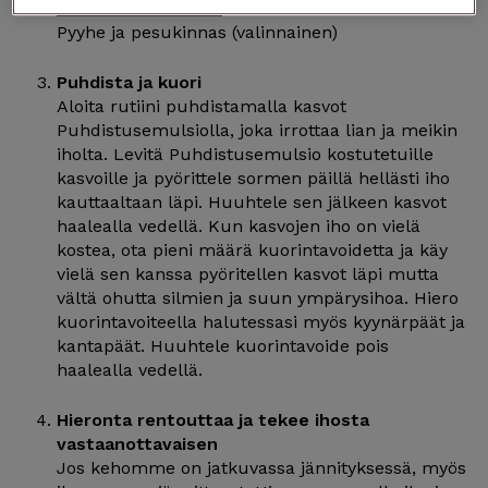
HOHDE Kasvoveden
– kosteuttaminen
Pyyhe ja pesukinnas (valinnainen)
Puhdista ja kuori
Aloita rutiini puhdistamalla kasvot
Puhdistusemulsiolla, joka irrottaa lian ja meikin
iholta. Levitä Puhdistusemulsio kostutetuille
kasvoille ja pyörittele sormen päillä hellästi iho
kauttaaltaan läpi. Huuhtele sen jälkeen kasvot
haalealla vedellä. Kun kasvojen iho on vielä
kostea, ota pieni määrä kuorintavoidetta ja käy
vielä sen kanssa pyöritellen kasvot läpi mutta
vältä ohutta silmien ja suun ympärysihoa. Hiero
kuorintavoiteella halutessasi myös kyynärpäät ja
kantapäät. Huuhtele kuorintavoide pois
haalealla vedellä.
Hieronta rentouttaa ja tekee ihosta
vastaanottavaisen
Jos kehomme on jatkuvassa jännityksessä, myös