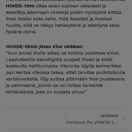
HOHDE-tiimi
ottaa asian sopivan vakavasti ja
keskittyy jakamaan vinkkejä joiden hyödyistä kiittää
ihosi lisäksi koko keho. Pidä itsestäsi ja ihostasi
huolta, sillä se näkyy hehkeytenä ja säteilynä sekä
hyvänä olona.
HOHDE-tiimin jäsen Elsa vinkkaa:
“Kun annat iholle aikaa, se todella palkitsee sinut.
Laadukkailla kasviöljyillä suojaat ihoasi ja estät
kosteutta haihtumasta. Hieronta öljyllä esimerkiksi
pari kertaa viikossa takaa, ettet tarvitse pullotolkulla
vartalovoiteita. Öljy auttaa pitämään ihon joustavana
ja pehmeänä, jolloin se voi hoitaa tärkeintä
tehtäväänsä, joka on suojata sinua.”
N
SEURAAVA
Hehkuva iho yhdellä tuotteella