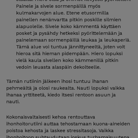
Painele ja sivele sormenpäillä myös
kulmakarvojen alue. Etene etusormilla
painellen nenänvartta pitkin poskille silmien
alapuolelle. Sivele koko kämmentä käyttäen
posket ja pysähdy hetkeksi pyörittelemään ja
painelemaan sormenpäillä leukaa ja leukaperiä.
Tämä alue voi tuntua jännittyneeltä, joten voit
hieroa sitä hieman pidempään. Hiero lopuksi
vielä kaula sivellen koko kämmenillä pitkin
vedoin leuasta alaspäin dekolteelle.
Tämän rutiinin jälkeen ihosi tuntuu ihanan
pehmeältä ja olosi raukealta. Nauti lopuksi vaikka
ihanaa yrttiteetä, kiedo itsesi rentoon asuun ja
nauti.
Kokonaisvaltaisesti kehoa rentouttava
ihonhoitorutiini auttaa tehostamaan kuona-aineiden
poistoa kehosta ja laskee stressitasoja. Vaikka
ihonhoitoon suhtaudutaan joskus turhamaisuutena,