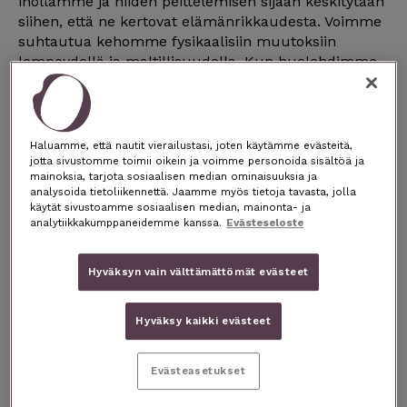
ihollamme ja niiden peittelemisen sijaan keskitytään
siihen, että ne kertovat elämänrikkaudesta. Voimme
suhtautua kehomme fysikaalisiin muutoksiin
lempeydellä ja maltillisuudella. Kun huolehdimme
itsestämme ja ihostamme kokonaisvaltaisesti,
voimme näyttää kauniilta olimmepa minkä ikäisiä
tahansa. Oikeanlainen ihonhoitorutiini auttaa ihoasi
pysymään elinvoimaisena ja korostaa parhaita
Haluamme, että nautit vierailustasi, joten käytämme evästeitä,
puoliasi, mutta kauneus huokuu ennen kaikkea
jotta sivustomme toimii oikein ja voimme personoida sisältöä ja
mainoksia, tarjota sosiaalisen median ominaisuuksia ja
sisäisestä rauhasta.
analysoida tietoliikennettä. Jaamme myös tietoja tavasta, jolla
käytät sivustoamme sosiaalisen median, mainonta- ja
analytiikkakumppaneidemme kanssa.
Evästeseloste
Me HOHDE-tiimiläiset olemme hemmottelun ja
hyvinvoinnin asiantuntijoita ja haluamme tarjota
vinkkejä siihen, kuinka saat aikuisen ihosi
Hyväksyn vain välttämättömät evästeet
säteilemään.
Hyväksy kaikki evästeet
Evästeasetukset