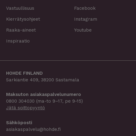
Vastuullisuus
Facebook
Kierrätysohjeet
Instagram
Raaka-aineet
Youtube
Inspiraatio
HOHDE FINLAND
Sarkiantie 409, 38200 Sastamala
Maksuton asiakaspalvelu­­numero
0800 304030
(ma-to 9–17, pe 9-15)
Jätä soittopyyntö
Sähköposti
asiakaspalvelu@hohde.fi