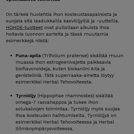
On tärkeä huolehtia ihon kosteustasapainosta ja
suojata sitä laadukkailla kasviöljyillä ja -uutteilla.
HOHDE-tuotteet
ovat pullollaan aikuista ihoa
hoitavia luonnon aarteita ja tässä muutamia
esimerkkejä niistä:
Puna-apila
(Trifolium pratense) sisältää muun
muassa ihon estrogeenivajetta paikkaavia
bioflavonoideja, kuten biokaniini A:ta ja
genisteiiniä. Tätä superraaka-ainetta löytyy
esimerkiksi Herbal Tehovoiteesta.
Tyrniöljy
(Hippophae rhamnoides) sisältää
omega-7 rasvahappoa ja tukee ihon
solukalvojen toimintaa. Tyrniöljy myös suojaa
ihoa kosteuden haihtumiselta. Tyrniöljyä on
esimerkiksi Herbal Tehovoiteessa ja Herbal
Silmänympärysvoiteessa.