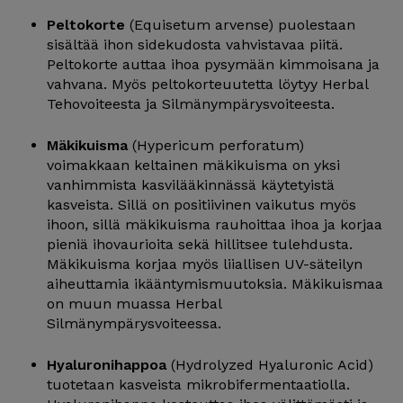
Peltokorte
(Equisetum arvense) puolestaan
sisältää ihon sidekudosta vahvistavaa piitä.
Peltokorte auttaa ihoa pysymään kimmoisana ja
vahvana. Myös peltokorteuutetta löytyy Herbal
Tehovoiteesta ja Silmänympärysvoiteesta.
Mäkikuisma
(Hypericum perforatum)
voimakkaan keltainen mäkikuisma on yksi
vanhimmista kasvilääkinnässä käytetyistä
kasveista. Sillä on positiivinen vaikutus myös
ihoon, sillä mäkikuisma rauhoittaa ihoa ja korjaa
pieniä ihovaurioita sekä hillitsee tulehdusta.
Mäkikuisma korjaa myös liiallisen UV-säteilyn
aiheuttamia ikääntymismuutoksia. Mäkikuismaa
on muun muassa Herbal
Silmänympärysvoiteessa.
Hyaluronihappoa
(Hydrolyzed Hyaluronic Acid)
tuotetaan kasveista mikrobifermentaatiolla.