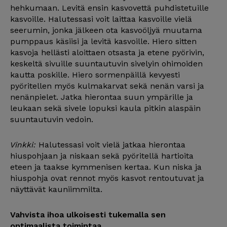
hehkumaan. Levitä ensin kasvovettä puhdistetuille
kasvoille. Halutessasi voit laittaa kasvoille vielä
seerumin, jonka jälkeen ota kasvoöljyä muutama
pumppaus käsiisi ja levitä kasvoille. Hiero sitten
kasvoja hellästi aloittaen otsasta ja etene pyörivin,
keskeltä sivuille suuntautuvin sivelyin ohimoiden
kautta poskille. Hiero sormenpäillä kevyesti
pyöritellen myös kulmakarvat sekä nenän varsi ja
nenänpielet. Jatka hierontaa suun ympärille ja
leukaan sekä sivele lopuksi kaula pitkin alaspäin
suuntautuvin vedoin.
Vinkki:
Halutessasi voit vielä jatkaa hierontaa
hiuspohjaan ja niskaan sekä pyöritellä hartioita
eteen ja taakse kymmenisen kertaa. Kun niska ja
hiuspohja ovat rennot myös kasvot rentoutuvat ja
näyttävät kauniimmilta.
Vahvista ihoa ulkoisesti tukemalla sen
optimaalista toimintaa