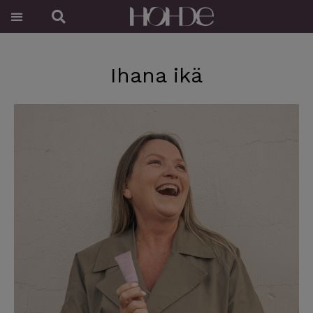
Siirry
Menu
Search
sisältöön
Ihana ikä