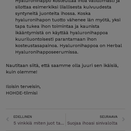
Hyaluronihappo kosteuttaa ihoa välittömästi ja
silottaa esimerkiksi liiallisesta kuivuudesta
syntyneitä juonteita ihossa. Koska
hyaluronihapon tuotto vähenee iän myötä, yksi
tapa tukea ihon toimintaa ja kaunista
ikääntymistä on käyttää hyaluronihappoa
kuuriluontoisesti parantamaan ihon
kosteustasapainoa. Hyaluronihappoa on Herbal
Hyaluronihapposeerumissa.
Nautitaan siitä, että saamme olla juuri sen ikäisiä,
kuin olemme!
Iloisin terveisin,
HOHDE-tiimisi
Prev
N
EDELLINEN
SEURAAVA
5 vinkkiä miten juot tarpeeksi vettä
Suojaa ihoasi sinivalolta